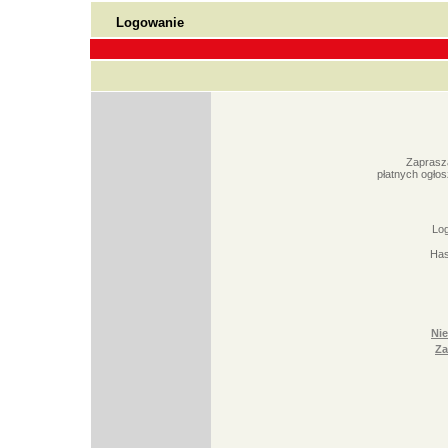
Logowanie
Zaprasza
płatnych ogło
Log
Has
Nie
Za